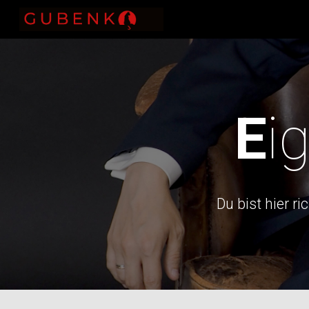
Sk
E
i
D
u bist hier r