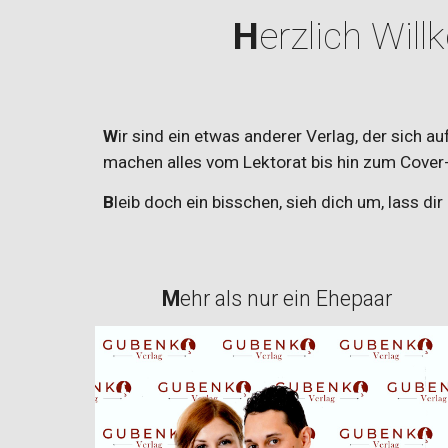
H
erzlich Wil
W
ir sind ein etwas anderer Verlag, der sich a
machen alles vom Lektorat bis hin zum Cover
B
leib doch ein bisschen, sieh dich um, lass di
M
ehr als nur ein Ehepaar