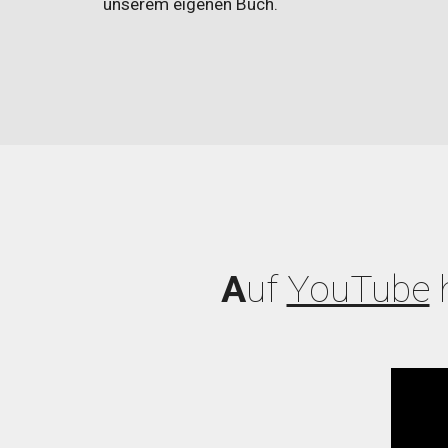
unserem eigenen Buch.
A
uf
YouTube
h